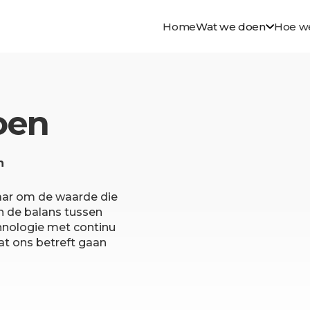
Home
Wat we doen
Hoe w
oen
n
maar om de waarde die
n de balans tussen
hnologie met continu
at ons betreft gaan